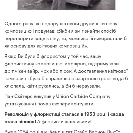
Одного разу він подарував своїй дружині квіткову
композицію і подумав: «Якби я зміг знайти спосіб
перетворити воду в піну, то, можливо, її використали б
як основу для квіткових композицій».
Якщо Ви були б флористом у той час, вашу
флористичну композицію, ймовірно, підтримували
дріт чікен вайр, мох або пісок. А доставлення квіткової
композиції була б справжньою азартною грою, вода б
хлюпала, квіти рухались, а Ви б нервували.
Пан Смітерс викупив у Union Carbide Company
устаткування і почав експериментувати.
Революція у флористиці сталася в 1953 році і «вода
стала піною»!
А флористи щасливими!
Вже в 1954 році в м. Кент, штат Огайо Вернон Льюїс