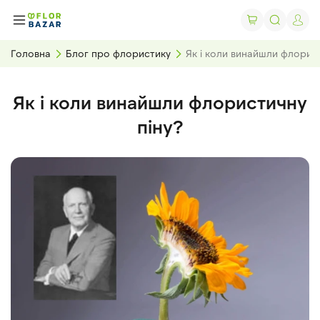
Головна
Блог про флористику
Як і коли винайшли флорис
Як і коли винайшли флористичну
піну?