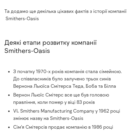
Та додамо ще декілька цікавих фактів з історії компанії
Smithers-Oasis
Деякі етапи розвитку компанії
Smithers-Oasis
З початку 1970-х років компанія стала сімейною.
До співвласників було залучено трьох синів
Вернона Льюїса Смітерса Теда, Боба та Білла
Вернон Льюїс Смітерс все ще був головою
правління, коли помер у віці 83 років
VL Smithers Manufacturing Company у 1962 році
змінює назву на Smithers-Oasis
Сім’я Смітерсів продає компанію в 1986 році