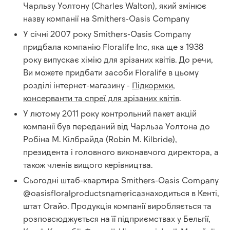
Чарльзу Уолтону (Charles Walton), який змінює
назву компанії на Smithers-Oasis Company
У січні 2007 року Smithers-Oasis Company
придбала компанію Floralife Inc, яка ще з 1938
року випускає хімію для зрізаних квітів. До речи,
Ви можете придбати засоби Floralife в цьому
розділі інтернет-магазину -
Підкормки,
консерванти та спреї для зрізаних квітів
.
У лютому 2011 року контрольний пакет акцій
компанії був переданий від Чарльза Уолтона до
Робіна М. Кілбрайда (Robin M. Kilbride),
президента і головного виконавчого директора, а
також членів вищого керівництва.
Сьогодні штаб-квартира Smithers-Oasis Company
@
oasisfloralproductsnamerica
знаходиться в Кенті,
штат Огайо. Продукція компанії виробляється та
розповсюджується на її підприємствах у Бельгії,