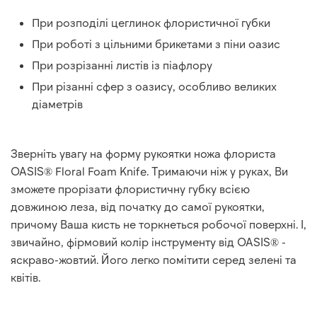
При розподілі цеглинок флористичної губки
При роботі з цільними брикетами з піни оазис
При розрізанні листів із піафлору
При різанні сфер з оазису, особливо великих
діаметрів
Зверніть увагу на форму рукоятки ножа флориста
OASIS® Floral Foam Knife. Тримаючи ніж у руках, Ви
зможете прорізати флористичну губку всією
довжиною леза, від початку до самої рукоятки,
причому Ваша кисть не торкнеться робочої поверхні. І,
звичайно, фірмовий колір інструменту від OASIS® -
яскраво-жовтий. Його легко помітити серед зелені та
квітів.