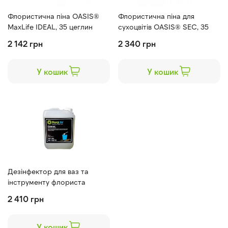
Флористична піна OASIS®
Флористична піна для
MaxLife IDEAL, 35 цеглин
сухоцвітів OASIS® SEC, 35
ящик
цеглин ящик
2 142 грн
2 340 грн
У кошик
У кошик
Дезінфектор для ваз та
інструменту флориста
Floralife® Cleaner, 2 л
2 410 грн
У кошик