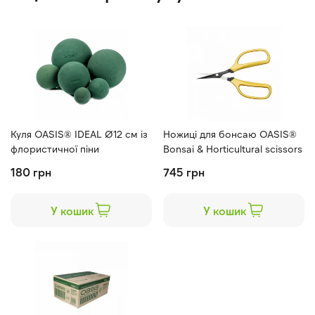
Знято з
виробництва.
Залишки
Куля OASIS® IDEAL Ø12 см із
Ножиці для бонсаю OASIS®
флористичної піни
Bonsai & Horticultural scissors
180 грн
745 грн
У кошик
У кошик