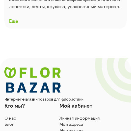
лепестки, ленты, кружева, упаковочный материал.
Еще
Для каких целей подходят
флористические шпильки
Шпильки практически незаметный, но важный
элемент в букете или цветочной композиции.
Обычно флористическими шпильками
прикалывают шелковую ленту, которой
оборачивают ножку букета. Крепеж виден,
поэтому шляпка булавки должна гармонировать
Интернет-магазин товаров для флористики
Кто мы?
Мой кабинет
по цвету, форме и размеру. Существует один вид
букетов, который вообще невозможно сделать
О нас
Личная информация
без флористических булавок это - гламелия в
Блог
Мои адреса
шпилечной технике.
Мои заказы